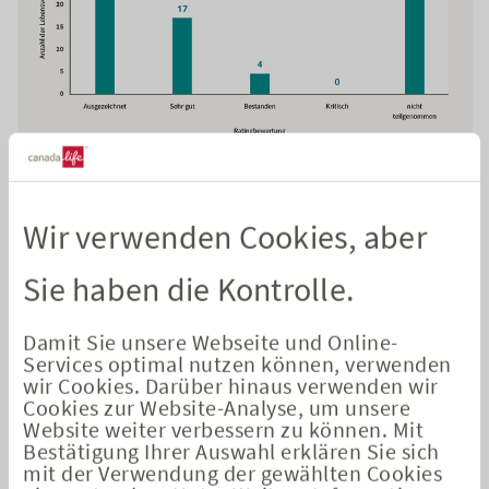
Die Ergebnisse des M&M-Belastungstests (Jahr 2020)
Bemerkenswert ist: Zwar hat kein Unternehmen das Prädikat
Wir verwenden Cookies, aber
„kritisch“ erhalten, allerdings haben aber auch 29
Lebensversicherer nicht an der Auswertung teilgenommen.
Sie haben die Kontrolle.
Assekurata
Damit Sie unsere Webseite und Online-
Services optimal nutzen können, verwenden
Auch bei Assekurata gibt es ein Unternehmensrating und ein
wir Cookies. Darüber hinaus verwenden wir
Bonitätsrating. Mit dem
Unternehmensrating
bewertet
Cookies zur Website-Analyse, um unsere
Website weiter verbessern zu können. Mit
Assekurata deutsche Erstversicherer aus Sicht der
Bestätigung Ihrer Auswahl erklären Sie sich
Versicherungsnehmer. Dabei geht das Rating über ein reines
mit der Verwendung der gewählten Cookies
Bonitätsrating hinaus. Die Qualität des gesamten