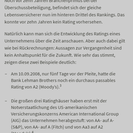
Noch vor zehn Jahren Branchenprimus bei der
Überschussbeteiligung, befindet sich der gleiche
Lebensversicherer nun im hinteren Drittel des Rankings. Das
konnte vor zehn Jahren kein Rating vorhersehen.
Natürlich kann man sich die Entwicklung des Ratings eines
Unternehmens über die Zeit anschauen. Aber auch dabei gilt
wie bei Rückrechnungen: Aussagen zur Vergangenheit sind
kein Anhaltspunkt für die Zukunft. Wie sehr das stimmt,
zeigen diese zwei Beispiele deutlich:
Am 10.09.2008, nur fünf Tage vor der Pleite, hatte die
Bank Lehman Brothers noch ein durchaus passables
3
Rating von A2 (Moody’s).
Die großen drei Ratinghäuser haben erst mit der
Notverstaatlichung des US-amerikanischen
Versicherungskonzerns American International Group
(AIG) das Unternehmen herabgestuft: von AA- auf A-
(S&P), von AA- auf A (Fitch) und von Aa3 auf A2
4