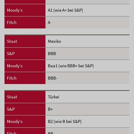
Moody‘s
A1 (wie A+ bei S&P)
Fitch
A
Staat
Mexiko
S&P
BBB
Moody‘s
Baa1 (wie BBB+ bei S&P)
Fitch
BBB-
Staat
Türkei
S&P
B+
Moody‘s
B2 (wie B bei S&P)
Fitch
BB-