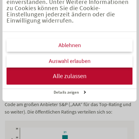
einverstanden. Unter Weitere Informationen
Unternehmens wird aus Kundensicht nach verschiedenen
zu Cookies können Sie die Cookie-
Teilqualitäten analysiert und bewertet. Details zum
Einstellungen jederzeit ändern oder die
Einwilligung widerrufen.
Unternehmensrating finden Sie in dieser
Ratingdokumentation
.
Mit dem separaten
Bonitätsrating
bewertet Assekurata die
Ablehnen
finanzielle Leistungsfähigkeit deutscher Erst- und
Rückversicherer. Dabei werden Informationen aus den
Auswahl erlauben
Unternehmen und deren Umwelt berücksichtigt. Details zum
Bonitätsrating finden Sie in dieser
Ratingdokumentation
.
Alle zulassen
Beim Bonitätsrating von Assekurata gibt es momentan 24
öffentliche Ratings von Lebensversicherern. Vier weitere sind
Details zeigen
nicht öffentlich. Dabei orientiert sich Assekurata beim Rating-
Code am großen Anbieter S&P („AAA“ für das Top-Rating und
so weiter). Die öffentlichen Ratings verteilen sich so: