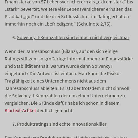
Finanzstärke von 57 Lebensversicherern als „extrem stark“ bis
„stark“ bewertet. Weitere vier Lebensversicherer erhalten das
Prädikat „gut“ und die drei Schlusslichter im Rating erhalten
immerhin noch ein „befriedigend“ (Schulnote 2,75).
Solvency II-Kennzahlen sind einfach nicht vergleichbar
Wenn der Jahresabschluss (Bilanz), auf den sich einige
Ratings stützen, so großartige Informationen zur Finanzstärke
und Stabilität enthält, warum wurde dann Solvency II
eingeführt? Die Antwort ist einfach: Man kann die Risiko-
Tragfähigkeit eines Unternehmens nicht aus dem
Jahresabschluss ableiten! Es ist aber trotzdem nicht sinnvoll,
die Solvency II-Kennzahlen der einzelnen Unternehmen zu
vergleichen. Die Gründe dafür habe ich schon in diesem
Klartext-Artikel
deutlich gemacht.
Produktratings sind echte Innovationskiller
Das Konzept von Produktratings ist leider meist viel zu starr.