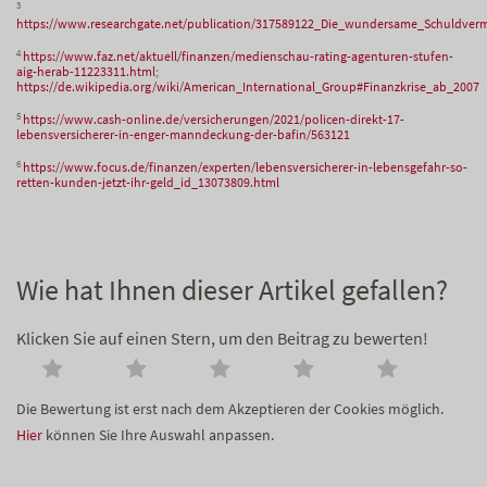
3
https://www.researchgate.net/publication/317589122_Die_wundersame_Schuldve
4
https://www.faz.net/aktuell/finanzen/medienschau-rating-agenturen-stufen-
aig-herab-11223311.html
;
https://de.wikipedia.org/wiki/American_International_Group#Finanzkrise_ab_2007
5
https://www.cash-online.de/versicherungen/2021/policen-direkt-17-
lebensversicherer-in-enger-manndeckung-der-bafin/563121
6
https://www.focus.de/finanzen/experten/lebensversicherer-in-lebensgefahr-so-
retten-kunden-jetzt-ihr-geld_id_13073809.html
Wie hat Ihnen dieser Artikel gefallen?
Klicken Sie auf einen Stern, um den Beitrag zu bewerten!
Die Bewertung ist erst nach dem Akzeptieren der Cookies möglich.
Hier
können Sie Ihre Auswahl anpassen.