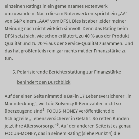
einzelnen Ratings in ein gemeinsames Notenwerk
umzuwandeln. Nach diesem Notenwerk entspricht ein „AA“
von S&P einem „AAA“ vom DFSI. Dies ist aber leider meiner
Meinung nach nicht wirklich sinnvoll. Denn das Rating beim
DFSI setzt sich, wie schon erläutert, zu 40 % aus der Produkt-
Qualität und zu 20 % aus der Service-Qualität zusammen. Und
das hat größtenteils rein gar nichts mit der Finanzstärke zu
tun.
Polarisierende Berichterstattung zur Finanzstärke
behindert den Durchblick
Auf der einen Seite nimmt die BaFin 17 Lebensversicherer „in
Manndeckung“, weil die Solvency II-Kennzahlen nicht so
5
überzeugend sind
. FOCUS-MONEY veröffentlicht die
Schlagzeile „Lebensversicherer in Gefahr: So retten Kunden
6
jetzt ihre Altersvorsorge“
. Auf der anderen Seite ist es genau
FOCUS-MONEY, das in seinem Rating (siehe Punkt 4) die