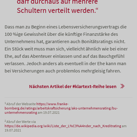
darf durchaus auf mehrere
Schultern verteilt werden.“
Dass man zu Beginn eines Lebensversicherungsvertrags die
100 %ige Gewissheit über die künftige Finanzstärke des
Unternehmens hat, garantieren auch Bonitätsratings nicht.
Ein Stück weit muss man sich, vielleicht ähnlich wie bei einer
Ehe, auf das Abenteuer einlassen und auf das Bauchgefühl
verlassen. Jedoch anders als eventuell in der Ehe kann man
bei Versicherungen auch problemlos mehrgleisig fahren.
Nächsten Artikel der #klartext-Reihe lesen
1
Abruf der Webseite
https://www.franke-
bornberg.de/ratings/arbeitskraftsicherung/aks-unternehmensrating/bu-
unternehmensrating
am 19.07.2021
2
Abruf der Werte via
https://de.wikipedia.org/wiki/Liste_der_L%C3%A4nder_nach_Kreditrating
am
19.07.2021