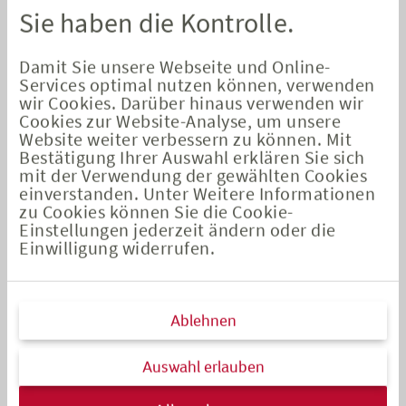
Sie haben die Kontrolle.
Premium Grundfähigkeitsschutz bietet unter anderem einen
Prognosezeitraum von sechs Monaten, flexible
Nachversicherungsgarantien und Möglichkeiten zur
Damit Sie unsere Webseite und Online-
Services optimal nutzen können, verwenden
Beitragsfreistellung oder Stundung. 19 versicherte
wir Cookies. Darüber hinaus verwenden wir
Grundfähigkeiten zu einem garantierten Beitrag bedeuten für
Cookies zur Website-Analyse, um unsere
Ihre Kunden vor allem Planungssicherheit.
Website weiter verbessern zu können. Mit
Bestätigung Ihrer Auswahl erklären Sie sich
mit der Verwendung der gewählten Cookies
Ihre Kunden möchten mehr als nur den
einverstanden. Unter Weitere Informationen
zu Cookies können Sie die Cookie-
Verlust von Grundfähigkeiten
Einstellungen jederzeit ändern oder die
Einwilligung widerrufen.
absichern?
Kein Problem: Der Premium Grundfähigkeitsschutz kann
optional erweitert werden, etwa zur zusätzlichen Absicherung
Ablehnen
bei zwölf „Schweren Krankheiten“, um eine lebenslange Rente
im Pflegefall oder um eine lebenslange Rentenzahlung.
Auswahl erlauben
Überzeugen Sie Ihre Kunden vom Premium