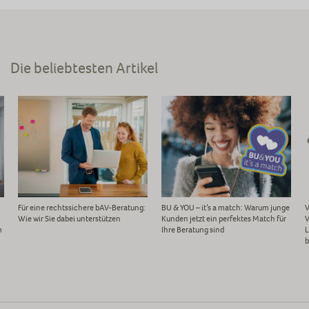
Die beliebtesten Artikel
Für eine rechtssichere bAV-Beratung:
BU & YOU – it’s a match: Warum junge
V
Wie wir Sie dabei unterstützen
Kunden jetzt ein perfektes Match für
V
m
Ihre Beratung sind
L
b