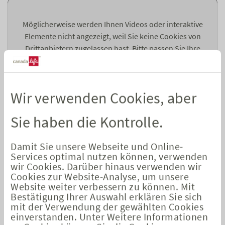
Möglicherweise werden Ihnen Videos oder interaktive
Elemente nicht angezeigt, weil Sie keine Cookies von
Drittanbietern zugelassen hast. Bitte passen Sie Ihre
Cookie-Einstellungen an.
Hier
können Sie Ihre Cookie-
Einstellungen anpassen.
Wir verwenden Cookies, aber
Cookie-Einstellungen öffnen
Sie haben die Kontrolle.
Damit Sie unsere Webseite und Online-
Services optimal nutzen können, verwenden
Wo ordnet sich Canada Life in der Welt
wir Cookies. Darüber hinaus verwenden wir
der Ratings ein?
Cookies zur Website-Analyse, um unsere
Website weiter verbessern zu können. Mit
Bestätigung Ihrer Auswahl erklären Sie sich
Die
siebte Folge
widmet sich der Frage nach der
mit der Verwendung der gewählten Cookies
Vergleichbarkeit von Lebensversicherungsprodukten auf dem
einverstanden. Unter Weitere Informationen
deutschen Markt. Internationale Anbieter arbeiten