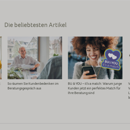
Die beliebtesten Artikel
:
So räumen Sie Kundenbedenken im
BU & YOU – it’s a match: Warum junge
V
Beratungsgespräch aus
Kunden jetzt ein perfektes Match für
V
Ihre Beratung sind
L
b