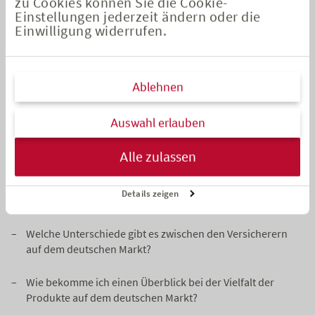
zu Cookies können Sie die Cookie-
beispielsweise oft mit anderen Kennzahlen als deutsche
Einstellungen jederzeit ändern oder die
Versicherer, was zu Missverständnissen bei der
Einwilligung widerrufen.
Produktbewertung führen kann. Ein Beispiel hierfür ist die
unterschiedliche Darstellung von Beiträgen, bei der etwa
Canada Life keinen Unterschied zwischen Brutto- und Netto-
Ablehnen
Beiträgen macht, wie es bei deutschen Versicherern üblich ist.
Die Podcast-Folge verdeutlicht, dass diese Unterschiede nicht
Auswahl erlauben
zwingend ein Nachteil sind, sondern vielmehr die Vielfalt der
Produkte widerspiegeln. So können Kundinnen und Kunden
Alle zulassen
eine passende Lösung für ihre individuellen Bedürfnisse
finden.
Details zeigen
Diese Podcast-Episode geht folgenden Fragen auf den Grund:
Welche Unterschiede gibt es zwischen den Versicherern
auf dem deutschen Markt?
Wie bekomme ich einen Überblick bei der Vielfalt der
Produkte auf dem deutschen Markt?