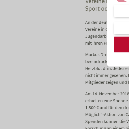
Vereine ihre Pro
Sport oder huma
An der deutschlandwei
Vereine in den Kategor
Jugendarbeit und human
mit ihren Projekten vo
Markus Drews, Deutschl
beeindruckt vom Engag
Herzblut drin. Jedes ei
nicht immer gesehen. I
Mitglieder zeigen und
Am 14. November 2018 s
erhielten eine Spende f
1.500 € und für den dri
Möglich“-Aktion von Ca
Spenden können die Ver
Forschung an einem bi