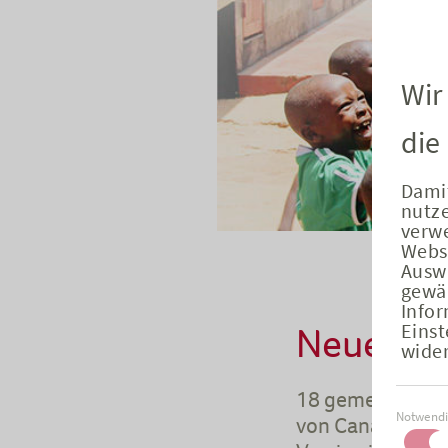
Wir
die
Damit
nutz
verwe
Websi
Auswa
gewäh
Infor
Neue Pers
Einst
wider
18 gemeinnützig
Einwilli
Notwend
von Canada Life