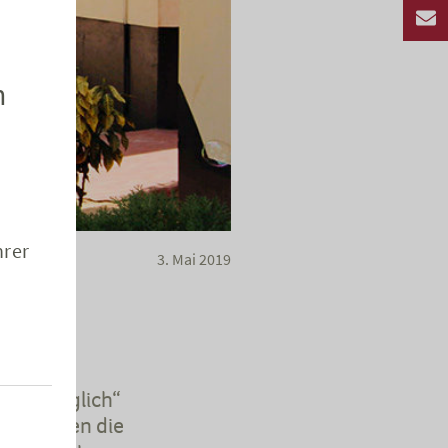
n
hrer
3. Mai 2019
ch’s Möglich“
mit können die