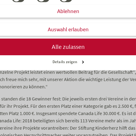
jekte aus Bereichen wie Kinder- und Jugendarbeit, 
nitäres Engagement im Ausland weiter vorantrei
Ablehnen
ten Aktion „Mach’s Möglich“ von Canada Life nahmen 2018 insges
Auswahl erlauben
ien Gesundheit und Soziales, Sport, Gesellschaft und Bildung, Tier
itäres Engagement im Ausland teil. Auf einer Onlineplattform stel
r. Zehn Tage lang konnte jeder täglich eine Stimme für sein Herzen
Alle zulassen
and-Chef von Canada Life, freute sich über die große Teilnehmerza
Details zeigen
ement der Vereine. Hier steckt ungeheuer viel ehrenamtliche Arbe
nzelne Projekt leistet einen wertvollen Beitrag für die Gesellschaft“
ch freue mich sehr, mit unserer Aktion die wichtige Leistung der Ve
 honorieren zu können.“
tanden die 18 Gewinner fest: Die jeweils ersten drei Vereine in de
ür ihr Projekt. Für den ersten Platz einer Kategorie gab es 2.500 €, 
tten Platz 1.000 €. Insgesamt spendete Canada Life 30.000 €. Es ist 
nada Life: 2018 beteiligten sich bereits 113 Vereine mehr als im Ja
eine ihre Projekte vorantreiben: Der Stiftung Kinderherz hilft das
ologischen Herzschrittmacher weiter voranzutreiben. Das Projekt