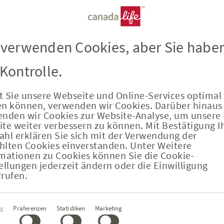
 verwenden Cookies, aber Sie habe
 Kontrolle.
 Sie unsere Webseite und Online-Services optimal
en können, verwenden wir Cookies. Darüber hinaus
nden wir Cookies zur Website-Analyse, um unsere
te weiter verbessern zu können. Mit Bestätigung I
hl erklären Sie sich mit der Verwendung der
lten Cookies einverstanden. Unter Weitere
mationen zu Cookies können Sie die Cookie-
pektiven für Hilfsprojekte
ellungen jederzeit ändern oder die Einwilligung
rufen.
e Vereine haben 2018 bei der Spendenaktion „Ma
gungsauswahl
ig
Präferenzen
Statistiken
Marketing
 gewonnen. Sie erhielten insgesamt 30.000 €. Da