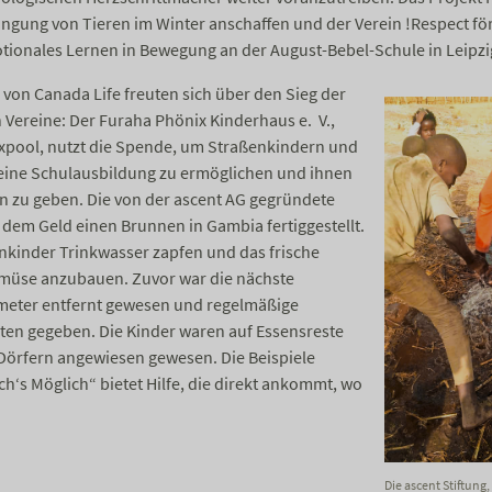
ingung von Tieren im Winter anschaffen und der Verein !Respect fö
otionales Lernen in Bewegung an der August-Bebel-Schule in Leipzi
von Canada Life freuten sich über den Sieg der
 Vereine: Der Furaha Phönix Kinderhaus e. V.,
xpool, nutzt die Spende, um Straßenkindern und
 eine Schulausbildung zu ermöglichen und ihnen
en zu geben. Die von der ascent AG gegründete
t dem Geld einen Brunnen in Gambia fertiggestellt.
nkinder Trinkwasser zapfen und das frische
müse anzubauen. Zuvor war die nächste
ometer entfernt gewesen und regelmäßige
lten gegeben. Die Kinder waren auf Essensreste
örfern angewiesen gewesen. Die Beispiele
ch‘s Möglich“ bietet Hilfe, die direkt ankommt, wo
Die ascent Stiftung,