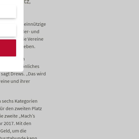
Tierschutz,
ben.
amt 256 gemeinnützige
schutz, Kinder- und
lten sich die Vereine
sprojekt abgeben.
hl. „Ich bin
it und persönliches
, sagt Drews. „Das wird
reine und ihrer
n sechs Kategorien
für den zweiten Platz
die zweite „Mach’s
hr 2017. Mit den
 Geld, um die
 Pusztahunde kann