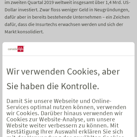
im zweiten Quartal 2019 weltweit insgesamt über 1,4 Mrd. US-
Dollar investiert. Zwar floss weniger Geld in Neugründungen,
dafür aber in bereits bestehende Unternehmen – ein Zeichen
dafür, dass die Insurtechs erwachsen werden und sich der
Markt konsolidiert.
Verschiedene Phasen der Gründungen
Die Entwicklung der Versicherungs-Start-ups durchlief
Wir verwenden Cookies, aber
verschiedene Phasen: Anfangs konzentrierten sich Insurtechs
auf den Vertrieb. Hier sahen sie das größte Potenzial, das
Sie haben die Kontrolle.
Versicherungsgeschäft zu modernisieren. Doch die
Regulatorik, die Stärke der traditionellen Versicherer und die
Damit Sie unsere Webseite und Online-
Komplexität der Beratung ließen die Rechnung nicht
Services optimal nutzen können, verwenden
aufgehen. In einer zweiten Welle von Neugründungen
wir Cookies. Darüber hinaus verwenden wir
befassten sich die Insurtechs damit, betriebliche Abläufe zu
Cookies zur Website-Analyse, um unsere
optimieren. Inzwischen hat sich die Ausrichtung verfeinert:
Website weiter verbessern zu können. Mit
Von 2018 auf 2019 sank die Anzahl der vertrieblichen
Bestätigung Ihrer Auswahl erklären Sie sich