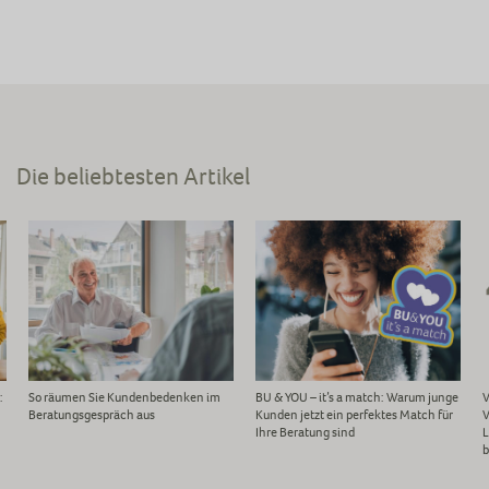
Die beliebtesten Artikel
:
So räumen Sie Kundenbedenken im
BU & YOU – it’s a match: Warum junge
V
Beratungsgespräch aus
Kunden jetzt ein perfektes Match für
V
Ihre Beratung sind
L
b