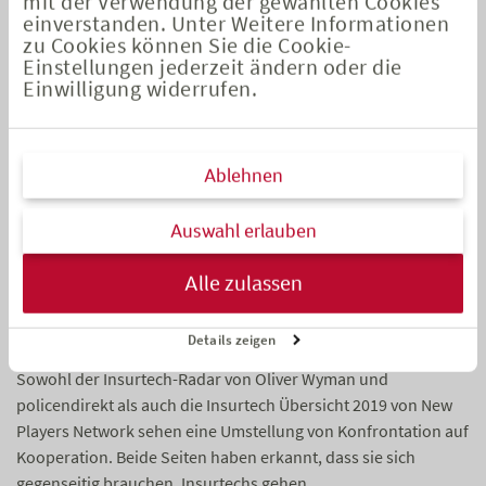
mit der Verwendung der gewählten Cookies
Insurtechs von 39 auf 33, während die Anzahl derer, die etwa
einverstanden. Unter Weitere Informationen
auf technologische Angebote ohne Versicherungszulassungen
zu Cookies können Sie die Cookie-
ausgerichtet waren, oder auch die Anzahl der Assekuradeure
Einstellungen jederzeit ändern oder die
von 39 auf 70 gestiegen ist. Der Vertrieb wurde in mehrere
Einwilligung widerrufen.
Unterbereiche, etwa Beratung, Kundenbetreuung oder
Kundenpflege, aufgebrochen. Ebenso untergliederten sich auf
den Betrieb ausgerichtete Insurtechs, etwa in die
Ablehnen
Digitalisierung des Vertragsmanagements.
Auswahl erlauben
Kooperation statt Konfrontation
Alle zulassen
Anfangs war die Skepsis der klassischen Versicherer
gegenüber den digitalen Marktneulingen groß; inzwischen hat
Details zeigen
sich die Einstellung der traditionellen Versicherer gewandelt.
Sowohl der Insurtech-Radar von Oliver Wyman und
policendirekt als auch die Insurtech Übersicht 2019 von New
Players Network sehen eine Umstellung von Konfrontation auf
Kooperation. Beide Seiten haben erkannt, dass sie sich
gegenseitig brauchen. Insurtechs gehen