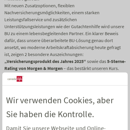
Mit neuen Zusatzoptionen, flexiblen
Nachversicherungsmöglichkeiten, einem starken
Leistungsfallservice und zusätzlichen
Unterstützungsleistungen wie der Gutachtenhilfe wird unsere
BU zu einem lebensbegleitenden Partner. Ein klarer Beweis
dafür, dass unsere überarbeitete BU-Lösung genau dort
ansetzt, wo moderne Arbeitskraftabsicherung heute gefragt
ist, zeigen 2 besondere Auszeichnungen:
„Versicherungsprodukt des Jahres 2025“
sowie das
5-Sterne-
Rating von Morgen & Morgen
– das bestärkt unseren Kurs.
Als Erfinder der Grundfähigkeitsversicherung haben wir vor 25
Jahren den deutschen Markt geprägt – und das ist auch
weiterhin unser Ziel. Mit dem überarbeiteten Premium
Wir verwenden Cookies, aber
Grundfähigkeitsschutz bieten wir Kunden eine Absicherung,
die jetzt besser denn je auf ihre Lebensrealitäten eingeht. Er
Sie haben die Kontrolle.
bietet jetzt unter anderem starke Zusatzoptionen wie
„PsychePlus“ für psychisch bedingte Erwerbsunfähigkeit oder
Damit Sie unsere Webseite und Online-
„FähigkeitenPlus“ zur Absicherung zusätzlicher Fähigkeiten