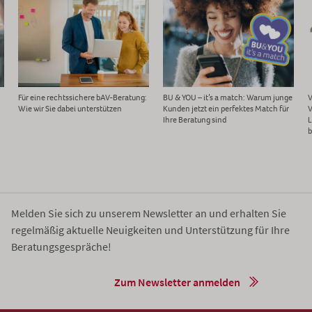
Für eine rechtssichere bAV-Beratung:
BU & YOU – it’s a match: Warum junge
V
Wie wir Sie dabei unterstützen
Kunden jetzt ein perfektes Match für
V
Ihre Beratung sind
L
b
Melden Sie sich zu unserem Newsletter an und erhalten Sie
regelmäßig aktuelle Neuigkeiten und Unterstützung für Ihre
Beratungsgespräche!
Zum Newsletter anmelden