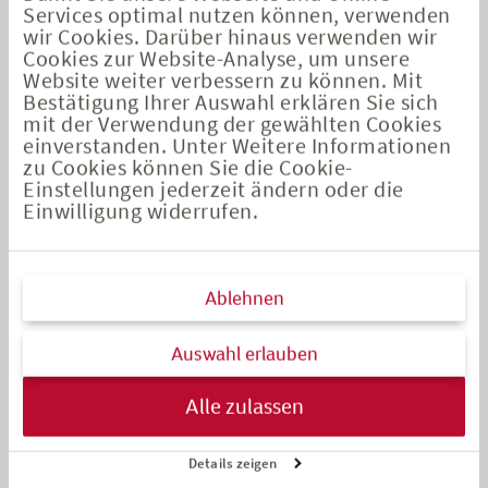
Services optimal nutzen können, verwenden
wie Fühlen, Schmecken oder Bildschirmarbeit.
wir Cookies. Darüber hinaus verwenden wir
Besonders die neue Absicherung psychisch bedingter
Cookies zur Website-Analyse, um unsere
Einschränkungen stärkt die Relevanz der
Website weiter verbessern zu können. Mit
Bestätigung Ihrer Auswahl erklären Sie sich
Grundfähigkeitsversicherung im Vertrieb – gerade bei
mit der Verwendung der gewählten Cookies
jüngeren Zielgruppen.
einverstanden. Unter Weitere Informationen
zu Cookies können Sie die Cookie-
Ein weiterer Meilenstein war die Einführung unserer neuen
Einstellungen jederzeit ändern oder die
Lösung in der betrieblichen Altersversorgung: Mit dem
Einwilligung widerrufen.
GENERATION business plus
bieten wir Unternehmen und
Angestellten eine attraktive Möglichkeit, steuerlich gefördert
fürs Alter vorzusorgen – mit flexibel wählbarem
Ablehnen
Garantieniveau und einer breiten Fondsauswahl. So gelingt
bAV auch in anspruchsvollen Zeiten.
Auswahl erlauben
Persönlicher Wandel – und ein starker
Alle zulassen
Neuzugang
Details zeigen
Für mich persönlich waren die letzten Monate ebenfalls