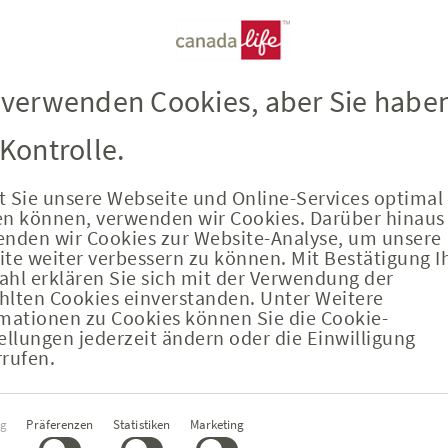
 verwenden Cookies, aber Sie habe
 Kontrolle.
 Sie unsere Webseite und Online-Services optimal
en können, verwenden wir Cookies. Darüber hinaus
nden wir Cookies zur Website-Analyse, um unsere
rkungen der Inflation auf I
te weiter verbessern zu können. Mit Bestätigung I
hl erklären Sie sich mit der Verwendung der
lten Cookies einverstanden. Unter Weitere
äft: Darauf ist zu achten
mationen zu Cookies können Sie die Cookie-
ellungen jederzeit ändern oder die Einwilligung
rufen.
rkt sich die Inflation sowohl auf die Altersvorsor
erung negativ aus. In beiden Fällen wird die Vorso
gungsauswahl
ei der Produktauswahl ist daher auch das Thema I
ig
Präferenzen
Statistiken
Marketing