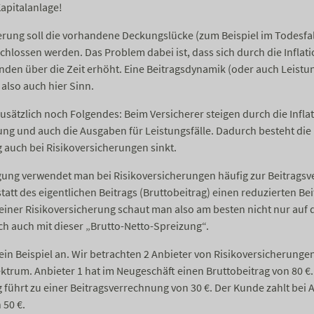
apitalanlage!
erung soll die vorhandene Deckungslücke (zum Beispiel im Todesfall
chlossen werden. Das Problem dabei ist, dass sich durch die Inflati
den über die Zeit erhöht. Eine Beitragsdynamik (oder auch Leist
also auch hier Sinn.
usätzlich noch Folgendes: Beim Versicherer steigen durch die Infla
ung und auch die Ausgaben für Leistungsfälle. Dadurch besteht die 
 auch bei Risikoversicherungen sinkt.
gung verwendet man bei Risikoversicherungen häufig zur Beitragsv
tatt des eigentlichen Beitrags (Bruttobeitrag) einen reduzierten Bei
 einer Risikoversicherung schaut man also am besten nicht nur auf 
ch auch mit dieser „Brutto-Netto-Spreizung“.
in Beispiel an. Wir betrachten 2 Anbieter von Risikoversicherunge
trum. Anbieter 1 hat im Neugeschäft einen Bruttobeitrag von 80 €.
führt zu einer Beitragsverrechnung von 30 €. Der Kunde zahlt bei 
 50 €.