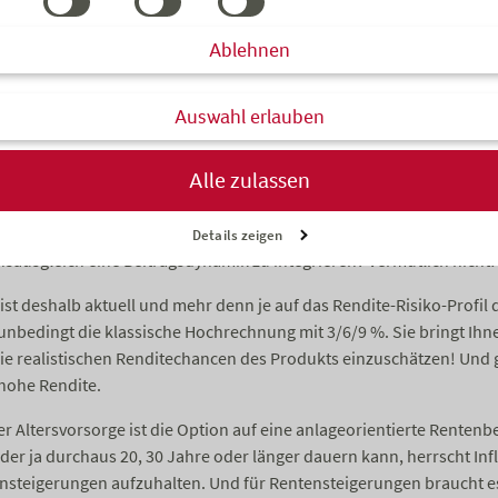
 Doch wie genau? Worauf ist zu achten?
Ablehnen
g zur Altersvorsorge kommt häufig ein Rentenlückenrechner zum 
ben, wie zum Beispiel Bruttolohn und Geburtsjahr, lässt sich die vo
. Üblicherweise kann dabei auch eine Inflationsannahme (zum Beisp
Auswahl erlauben
 Die Schlussfolgerung ist dann häufig: einfach eine Beitragsdynam
t gegessen.
Alle zulassen
ch ist das nicht. Eine Beitragsdynamik ist schön und gut, aber auc
würden Sie aktuell auf die Idee kommen, auf Ihr Sparbuch einen S
Details zeigen
sausgleich eine Beitragsdynamik zu integrieren? Vermutlich nicht!
 ist deshalb aktuell und mehr denn je auf das Rendite-Risiko-Profil
unbedingt die klassische Hochrechnung mit 3/6/9 %. Sie bringt Ihne
ie realistischen Renditechancen des Produkts einzuschätzen! Und
e hohe Rendite.
der Altersvorsorge ist die Option auf eine anlageorientierte Rente
er ja durchaus 20, 30 Jahre oder länger dauern kann, herrscht Infla
nsteigerungen aufzuhalten. Und für Rentensteigerungen braucht e