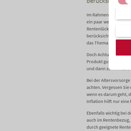
berücksichtigen.
Im Rahmen der Beratun
ein paar wenigen Einga
Rentenlücke ermitteln
berücksichtigt werden.
das Thema Inflation is
Doch Achtung! So einfa
Produkt gut ist. Oder 
und dann zum Inflation
Bei der Altersvorsorge
achten. Vergessen Sie 
wenn es darum geht, d
Inflation hilft nur ein
Ebenfalls wichtig bei 
auch im Rentenbezug, d
durch geeignete Rente