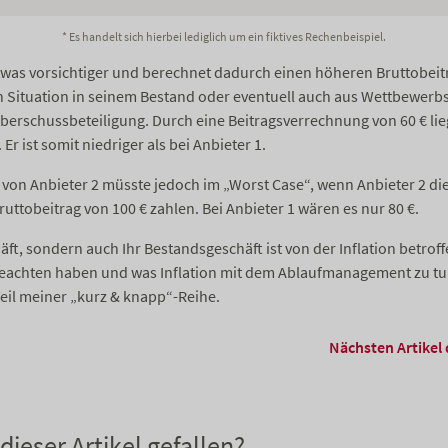
* Es handelt sich hierbei lediglich um ein fiktives Rechenbeispiel.
etwas vorsichtiger und berechnet dadurch einen höheren Bruttobeit
n Situation in seinem Bestand oder eventuell auch aus Wettbewer
berschussbeteiligung. Durch eine Beitragsverrechnung von 60 € lieg
 Er ist somit niedriger als bei Anbieter 1.
von Anbieter 2 müsste jedoch im „Worst Case“, wenn Anbieter 2 di
ruttobeitrag von 100 € zahlen. Bei Anbieter 1 wären es nur 80 €.
äft, sondern auch Ihr Bestandsgeschäft ist von der Inflation betroff
eachten haben und was Inflation mit dem Ablaufmanagement zu tun
eil meiner „kurz & knapp“-Reihe.
Nächsten Artikel 
dieser Artikel gefallen?