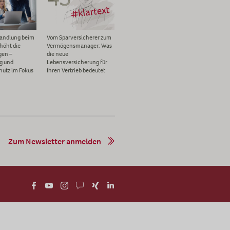
andlung beim
Vom Sparversicherer zum
höht die
Vermögensmanager: Was
gen –
die neue
g und
Lebensversicherung für
hutz im Fokus
Ihren Vertrieb bedeutet
Zum Newsletter anmelden