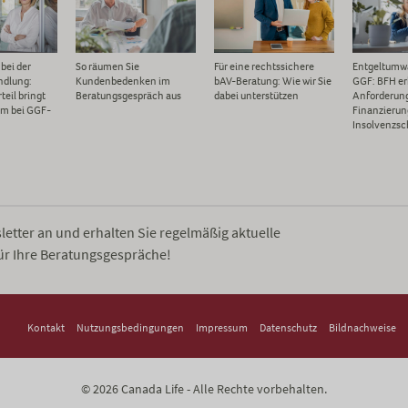
bei der
So räumen Sie
Für eine rechtssichere
Entgeltumw
ndlung:
Kundenbedenken im
bAV-Beratung: Wie wir Sie
GGF: BFH er
eil bringt
Beratungsgespräch aus
dabei unterstützen
Anforderun
um bei GGF-
Finanzierun
Insolvenzsc
etter an und erhalten Sie regelmäßig aktuelle
ür Ihre Beratungsgespräche!
Kontakt
Nutzungsbedingungen
Impressum
Datenschutz
Bildnachweise
© 2026 Canada Life - Alle Rechte vorbehalten.