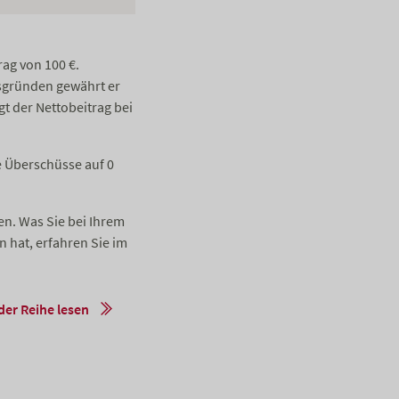
rag von 100 €.
bsgründen gewährt er
t der Nettobeitrag bei
e Überschüsse auf 0
en. Was Sie bei Ihrem
 hat, erfahren Sie im
der Reihe lesen