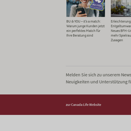
BU & YOU – it’s a match:
Erleichterung 
Warum junge Kunden jetzt
Entgeltumwa
ein perfektes Match für
Neues BFH-Urt
Ihre Beratung sind
mehr Spielra
Zusagen
Melden Sie sich zu unserem Newsl
Neuigkeiten und Unterstützung f
zur Canada Life Website