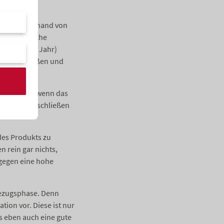
Einsatz. Anhand von
raussichtliche
iel 2 % pro Jahr)
ik einschließen und
h nur dann, wenn das
parplan abzuschließen
 des Produkts zu
n rein gar nichts,
 gegen eine hohe
nbezugsphase. Denn
tion vor. Diese ist nur
s eben auch eine gute