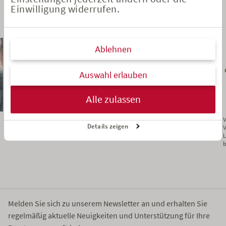
Einwilligung widerrufen.
Die beliebtesten Artikel
Ablehnen
Auswahl erlauben
Alle zulassen
Für eine rechtssichere bAV-Beratung:
BU & YOU – it’s a match: Warum junge
V
Details zeigen
Wie wir Sie dabei unterstützen
Kunden jetzt ein perfektes Match für
V
Ihre Beratung sind
L
b
Melden Sie sich zu unserem Newsletter an und erhalten Sie
regelmäßig aktuelle Neuigkeiten und Unterstützung für Ihre