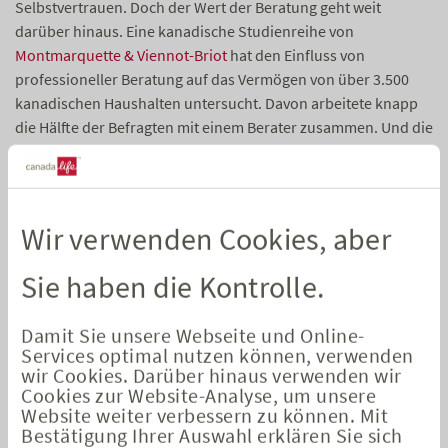
Selbstvertrauen. Doch der Wert der Beratung geht weit
darüber hinaus. Eine kanadische Studienreihe von
Montmarquette & Viennot-Briot
hat den Einfluss von
professioneller Beratung auf das Vermögen von über 3.500
kanadischen Haushalten untersucht. Davon arbeitete knapp
die Hälfte der Befragten mit einem Berater zusammen. Und die
Zahlen heben diesen sogenannten Wert der Beratung deutlich
hervor. Bereits nach 4 Jahren hatten Haushalte mit Berater um
60 % höhere Vermögenswerte als vergleichbare Haushalte
ohne Berater. Nach 15 Jahren verzeichneten Haushalte mit
Wir verwenden Cookies, aber
Berater einen Wertzuwachs von 290 %. Die Vermögenswerte
waren damit 3,9-mal so hoch wie in Haushalten ohne Berater.
Sie haben die Kontrolle.
Die Autoren haben sich die Ergebnisse genauer angeschaut,
Damit Sie unsere Webseite und Online-
um herauszufinden, wo der Unterschied liegt – mit anderen
Services optimal nutzen können, verwenden
Worten: Wie beeinflusst der sogenannte Value of Advice die
wir Cookies. Darüber hinaus verwenden wir
Entwicklung des Vermögens? Dabei konnten sie 2 wichtige
Cookies zur Website-Analyse, um unsere
Faktoren herausarbeiten: Befragte mit Finanzberatern haben
Website weiter verbessern zu können. Mit
zum einen höhere Sparquoten, also eine höhere
Bestätigung Ihrer Auswahl erklären Sie sich