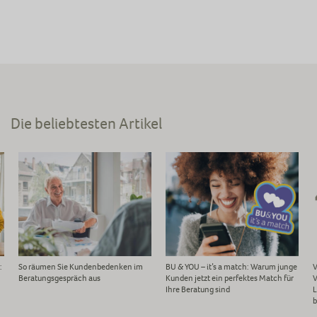
Die beliebtesten Artikel
:
So räumen Sie Kundenbedenken im
BU & YOU – it’s a match: Warum junge
V
Beratungsgespräch aus
Kunden jetzt ein perfektes Match für
V
Ihre Beratung sind
L
b