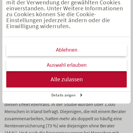
mit der Verwendung der gewählten Cookies
Spardisziplin. Zum anderen ist ihr Vermögen anders verteilt:
einverstanden. Unter Weitere Informationen
Sie haben einen größeren Anteil ihrer Anlagen in Sachwerten
zu Cookies können Sie die Cookie-
investiert.
Einstellungen jederzeit ändern oder die
Einwilligung widerrufen.
In einem zweiten Schritt untersuchten die Wissenschaftler die
Entwicklung von Vermögenswerten von 2010 bis 2014. Und
diese Ergebnisse zeigten vor allem eines: Die Abkehr von
Ablehnen
einem Finanzberater war kostspielig. Denn Haushalte, die
über die gesamten 4 Jahre mit ihrem Berater
zusammengearbeitet haben, hatten in ihren
Auswahl erlauben
Vermögenswerten einen Zuwachs von 16,4 %. Haushalte, die
nach 2010 keinen Berater mehr hatten, hatten einen Zuwachs
Alle zulassen
von lediglich 1,7 %.
Details zeigen
Eine
Studie
des Maklerverbands Financial Broker belegt
diesen Effekt ebenfalls. In der Studie wurden über 1.000
Menschen in Irland befragt. Diejenigen, die mit einem Berater
zusammenarbeiten, hatten mehr als doppelt so häufig eine
Rentenversicherung (73 %) wie diejenigen ohne Berater
(34 %). Und auch die Ersparnisse waren bei Menschen mit