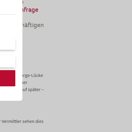
ben viele
uGov-Umfrage
41 % der
orge beschäftigen
r ihre Vorsorge-Lücke
le Verbraucher
as Thema auf später –
 Vermittler sehen dies