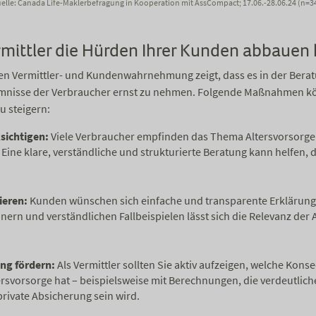
elle: Canada Life-Maklerbefragung in Kooperation mit AssCompact; 17.06.-28.06.24 (n=3
ermittler die Hürden Ihrer Kunden abbauen
en Vermittler- und Kundenwahrnehmung zeigt, dass es in der Ber
mmnisse der Verbraucher ernst zu nehmen. Folgende Maßnahmen kö
u steigern:
sichtigen:
Viele Verbraucher empfinden das Thema Altersvorsorge 
Eine klare, verständliche und strukturierte Beratung kann helfen, 
ieren:
Kunden wünschen sich einfache und transparente Erklärung
ern und verständlichen Fallbeispielen lässt sich die Relevanz der 
ng fördern:
Als Vermittler sollten Sie aktiv aufzeigen, welche Kon
rsvorsorge hat – beispielsweise mit Berechnungen, die verdeutliche
rivate Absicherung sein wird.