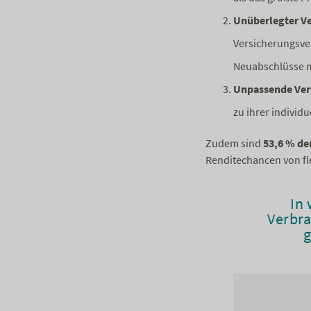
Unüberlegter Ve
Versicherungsver
Neuabschlüsse m
Unpassende Ver
zu ihrer individ
Zudem sind
53,6 % de
Renditechancen von fl
In
Verbra
g