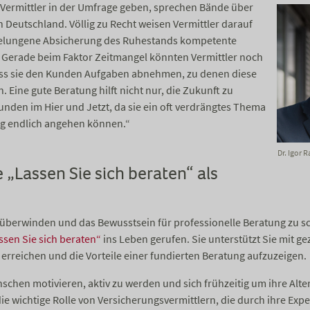
s Vermittler in der Umfrage geben, sprechen Bände über
in Deutschland. Völlig zu Recht weisen Vermittler darauf
e gelungene Absicherung des Ruhestands kompetente
 Gerade beim Faktor Zeitmangel könnten Vermittler noch
ass sie den Kunden Aufgaben abnehmen, zu denen diese
 Eine gute Beratung hilft nicht nur, die Zukunft zu
Kunden im Hier und Jetzt, da sie ein oft verdrängtes Thema
ng endlich angehen können.“
Dr. Igor 
„Lassen Sie sich beraten“ als
 überwinden und das Bewusstsein für professionelle Beratung zu s
ssen Sie sich beraten“
ins Leben gerufen. Sie unterstützt Sie mit ge
erreichen und die Vorteile einer fundierten Beratung aufzuzeigen.
chen motivieren, aktiv zu werden und sich frühzeitig um ihre Alte
e wichtige Rolle von Versicherungsvermittlern, die durch ihre Exper