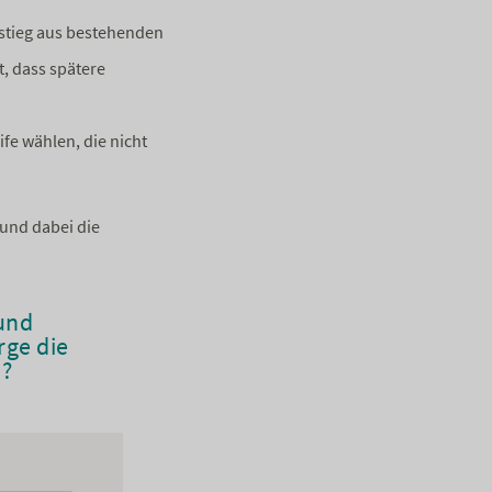
sstieg aus bestehenden
t, dass spätere
ife wählen, die nicht
und dabei die
und
rge die
n?