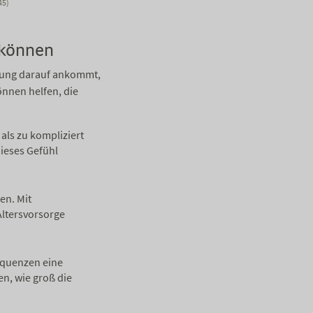
45)
 können
atung darauf ankommt,
nnen helfen, die
als zu kompliziert
dieses Gefühl
en. Mit
Altersvorsorge
sequenzen eine
n, wie groß die