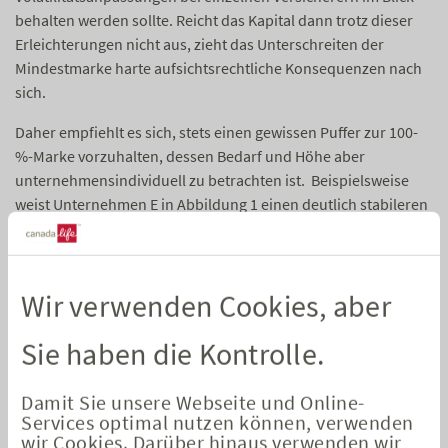
behalten werden sollte. Reicht das Kapital dann trotz dieser
Erleichterungen nicht aus, zieht das Unterschreiten der
Mindestmarke harte aufsichtsrechtliche Konsequenzen nach
sich.
Daher empfiehlt es sich, stets einen gewissen Puffer zur 100-
%-Marke vorzuhalten, dessen Bedarf und Höhe aber
unternehmensindividuell zu betrachten ist. Beispielsweise
weist Unternehmen E in Abbildung 1 einen deutlich stabileren
Zeitverlauf der Solvenzquote auf als Unternehmen B, obwohl
beide auf einem aktuell ähnlichen Niveau liegen.
Sinnvollerweise würde man bei Unternehmen B einen deutlich
Wir verwenden Cookies, aber
höheren Sicherheitspuffer voraussetzen, um der starken
Schwankungsanfälligkeit angemessen Rechnung zu tragen.
Sie haben die Kontrolle.
Letzten Endes erfordert die ökonomische Einordnung der
Solvenzquote nicht nur eine kritische Auseinandersetzung mit
Damit Sie unsere Webseite und Online-
den verwendeten Modellregeln. Ebenso wichtig ist auch die
Services optimal nutzen können, verwenden
spezifische Situation eines Unternehmens und die
wir Cookies. Darüber hinaus verwenden wir