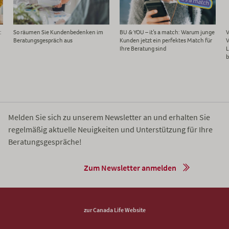
:
So räumen Sie Kundenbedenken im
BU & YOU – it’s a match: Warum junge
V
Beratungsgespräch aus
Kunden jetzt ein perfektes Match für
V
Ihre Beratung sind
L
b
Melden Sie sich zu unserem Newsletter an und erhalten Sie
regelmäßig aktuelle Neuigkeiten und Unterstützung für Ihre
Beratungsgespräche!
Zum Newsletter anmelden
zur Canada Life Website