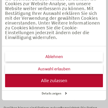
Cookies zur Website-Analyse, um unsere
Veränderungsdynamik über die Zeit. Dabei ist der
Website weiter verbessern zu können. Mit
Handlungsspielraum, den ein Versicherer beispielsweise
Bestätigung Ihrer Auswahl erklären Sie sich
durch Umschichtungen seiner Kapitalanlagen oder
mit der Verwendung der gewählten Cookies
Kapitalzuführungen aus dem Konzern nutzen und so seine
einverstanden. Unter Weitere Informationen
Solvenz bei Bedarf stärken kann, von Unternehmen zu
zu Cookies können Sie die Cookie-
Einstellungen jederzeit ändern oder die
Unternehmen sehr unterschiedlich. Aus der öffentlichen
Einwilligung widerrufen.
Solvency-II-Berichterstattung lassen sich hierzu jedoch nur
bedingt Rückschlüsse ziehen.
Ablehnen
Ratings gehen deutlich weiter
Auswahl erlauben
Während die Solvenzquote eine regulatorische
Momentaufnahme liefert, betrachten Bonitätsratings einen
Alle zulassen
Versicherer ganzheitlich. Sie beziehen nicht nur
Kapitalausstattung und Risikotragfähigkeit ein, sondern etwa
auch die Ertragskraft, die Wachstumsfaktoren, die Stabilität
Details zeigen
des Geschäftsmodells und die Wettbewerbsposition.
Darüber hinaus sind Ratings zukunftsgerichtet: Die Rating-