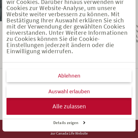
wir Cookies. Darüber hinaus verwenden wir
Cookies zur Website-Analyse, um unsere
Website weiter verbessern zu können. Mit
Bestätigung Ihrer Auswahl erklären Sie sich
mit der Verwendung der gewählten Cookies
Für eine rechtssichere bAV-Beratung:
BU & YOU – it’s a match: Warum junge
V
einverstanden. Unter Weitere Informationen
Wie wir Sie dabei unterstützen
Kunden jetzt ein perfektes Match für
V
Ihre Beratung sind
L
zu Cookies können Sie die Cookie-
b
Einstellungen jederzeit ändern oder die
Einwilligung widerrufen.
Ablehnen
Melden Sie sich zu unserem Newsletter an und erhalten Sie
regelmäßig aktuelle Neuigkeiten und Unterstützung für Ihre
Auswahl erlauben
Beratungsgespräche!
Alle zulassen
Zum Newsletter anmelden
Details zeigen
zur Canada Life Website